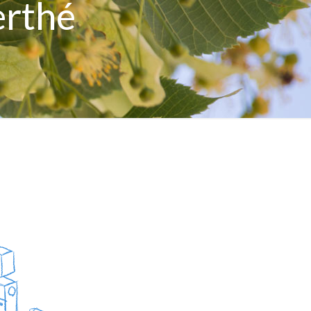
erthé