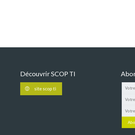
Découvrir SCOP TI
Abon
site scop ti